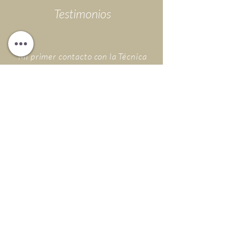
Testimonios
“Mi primer contacto con la Técnica
Alexander fue recibiendo clases de la
mano de Asunción Tarrasó y me
impactó poderosamente. Asunción
tiene una calma y una manera de
comunicar que ayuda y guía en el
proceso de mejorar día a día en el uso
de uno mismo, y una mente inquisitiva
que busca soluciones y herramientas
cuando estás perdido en medio de un
mar de dudas. En ella encontré una
profesora de Técnica que se
compromete con el trabajo y sus